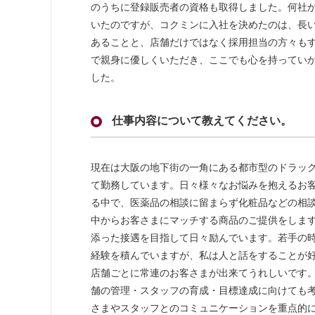
のうちに登録販売者の資格も取得しました。何社
いたのですが、コクミンに入社を決めたのは、長
あることと、店舗だけではなく採用担当の方々も
で親身に優しくいただき、ここでも心を持ってい
した。
仕事内容について教えてください。
現在は大阪の地下街の一角にある都市型のドラッ
て勤務しています。日々様々なお悩みを抱えるお
る中で、医薬品の相談に留まらず化粧品などの相
中からお客さまにマッチする商品のご提供をしま
添った接遇を目指して日々励んでいます。若手の
経験を積んでいますが、私は人と話をすることが
店舗ごとに常連のお客さまが出来てうれしいです。
舗の管理・スタッフの育成・目標達成に向けても
さまやスタッフとのコミュニケーションを重点的