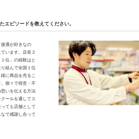
たエピソードを教えてください。
・接遇が好きなの
えています。店長２
「１位」の経験はと
取り組んで全国１位
じ様に商品を売るこ
す。個々で得意・不
の思いを伝える方法
ンクールを通してス
違っても店舗として
んなで感謝し合って