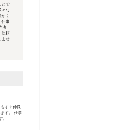
ことで
様々な
温かく
。仕事
売者
・信頼
しませ
ともすぐ仲良
ます。 仕事
す。