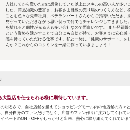
入社してから驚いたのは想像していた以上にスキルの高い人が多い
した。商品知識の豊富さ、お客さま目線の売り場のつくり方など、
ことを色々な先輩社員、ベテランパートさんからご指導いただき、
見守っていただきながら思い切って何でもチャレンジしてきました
を離れると個性が光る人も多い会社なので面白いです。 また登録販
という資格を活かすことで自分にも自信が持て、お客さまに安心感
感を持っていただける仕事です。私と一緒に「健康のサポート」を
んか？これからのコクミンを一緒に作っていきましょう！
」
る大型店を任せられる様に期待しています。
前の明るさで、自社店舗を超えてショッピングモール内の他店舗の方々
れ、自分自身のファンだけでなく、店舗のファン作りに注力してくれてい
ライベートのON・OFFがしっかりと出来、熱心に取り組んでくれていま