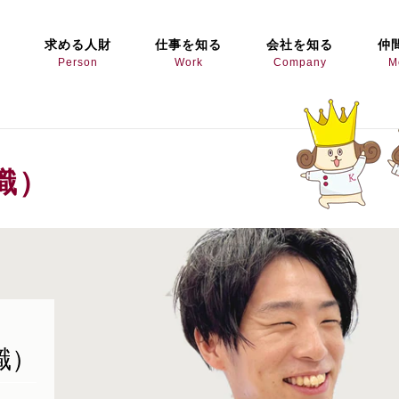
求める人財
仕事を知る
会社を知る
仲
Person
Work
Company
M
職）
職）