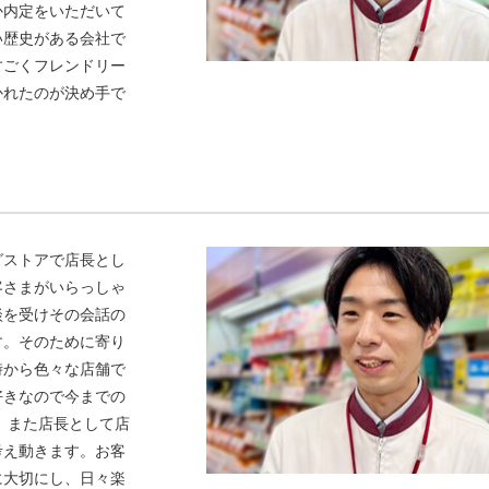
か内定をいただいて
い歴史がある会社で
すごくフレンドリー
かれたのが決め手で
グストアで店長とし
客さまがいらっしゃ
談を受けその会話の
す。そのために寄り
時から色々な店舗で
好きなので今までの
 また店長として店
考え動きます。お客
に大切にし、日々楽