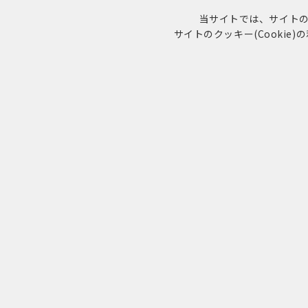
当サイトでは、サイトの利
サイトのクッキー(Cookie
コクミンおくすりサポート
マイナンバーカ
LINEの「おくすり連絡帳」で当薬局の利用が便利に!!
キャンペーン