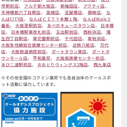
市駅前店
、
アルデ新大阪店
、
新梅田店
、
アクティ店
、
天神橋筋六丁目駅店
、
高槻店
、
淀屋橋店
、
御崎店
、
な
んばCITY店
、
なんばＣＩＴＹ本館１階
、
なんばWalk３
番街
、
大阪港駅前店
、
あべのキューズタウン店
、
日本橋
店
、
日本橋駅東改札前店
、
玉出駅前店
、
西粉浜店
、
蒲
生四丁目駅店
、
東花園駅前店
、
千代田店
、
東粉浜店
、
大阪急性期総合医療センター前店
、
近鉄八尾店
、
万代
店
、
大阪鉄道病院前店
、
ポートタウン東店
、
ポートタ
ウンモール店
、
平和薬局
、
大阪南医療センター前店
、
あびこ道駅前店
、
おおとりウィングス2階店
、
西九条店
※その他全国のコクミン薬局でも各自治体のクールスポ
ット活動に協力しています。