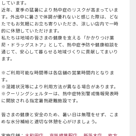
しています。
近年、夏季の猛暑により熱中症のリスクが高まっていま
す。外出中に暑さで体調が優れないと感じた際は、どな
たでもお気軽にお立ち寄りいただき、涼しい店内で一時
的に休憩していただけます。
私たちは地域の皆さまの健康を支える「かかりつけ薬
局・ドラッグストア」として、熱中症予防や健康相談を
通じて、安心して暮らせる地域づくりに貢献してまいり
ます。
※ご利用可能な時間帯は各店舗の営業時間内となりま
す。
※混雑状況等により利用方法が異なる場合があります。
※クーリングシェルターは、熱中症特別警戒情報発表時
に開放される指定暑熱避難施設です。
皆さまの健康と安全のため、暑い日は無理をせず、こま
めな水分補給と適切な休憩を心がけましょう。
実施店舗：
大和田店
、
京阪樟葉駅店
、
新茨木店
、
枚方