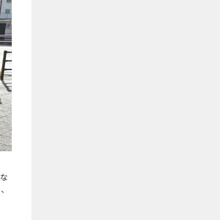
）な
も、