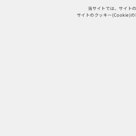
当サイトでは、サイトの利
サイトのクッキー(Cookie
コクミンおくすりサポート
マイナンバーカ
LINEの「おくすり連絡帳」で当薬局の利用が便利に!!
キャンペーン